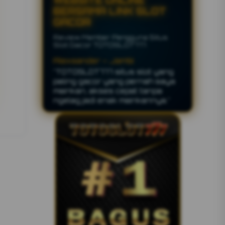
WEBSITE ONLINE
BERSAMA LINK SLOT
GACOR
Review Member Pengguna Situs
Slot Gacor TOTOSLOT777
Alexsander – Jambi
"TOTOSLOT777 situs slot yang
paling gacor yang pernah saya
mainkan, akses cepat tanpa
ngelag jadi enak mainkannya."