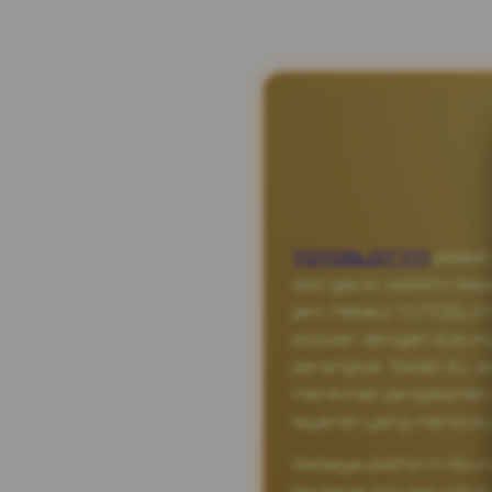
TOTOSLOT777
adalah
slot gacor, sistem res
jam. Melalui TOTOSLOT7
populer dengan dukunga
perangkat. Selain itu
menikmati pengalaman 
layanan yang mendukun
Sebagai platform hibu
berbagai inovasi untu