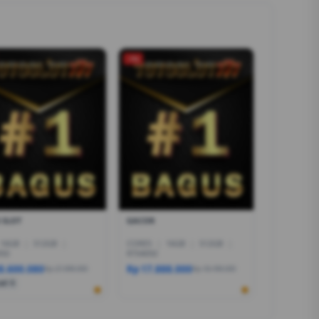
-1%
S SLOT
GACOR
16GB
|
512GB
|
CORE5
|
16GB
|
512GB
|
050
RTX4050
8.600.080
Rp 17.888.000
Rp 27.999.000
Rp 18.499.000
ual 6