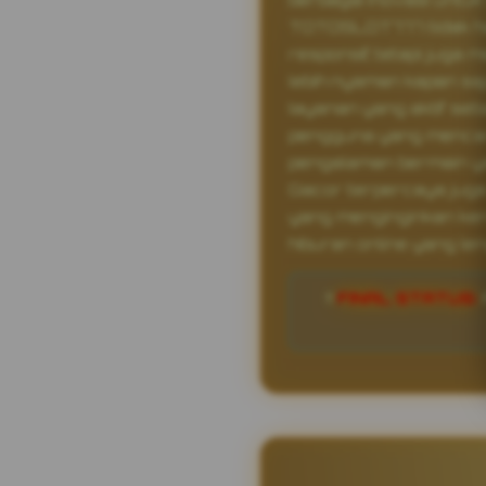
TOTOSLOT777 tidak h
responsif, tetapi juga
lebih nyaman kapan sa
layanan yang aktif set
pengguna yang mencari 
pengalaman bermain ya
Gacor terpercaya juga
yang menginginkan keny
hiburan online yang le
‼️
FINAL STATUS: