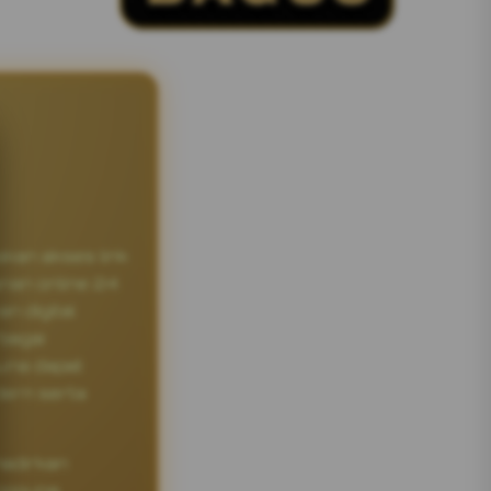
akan akses link
anan online 24
n digital
rbagai
guna dapat
dern serta
hadirkan
ngguna.