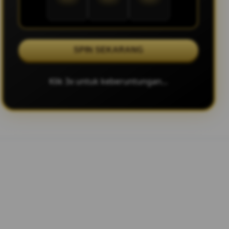
SPIN SEKARANG
Klik 3x untuk keberuntungan...