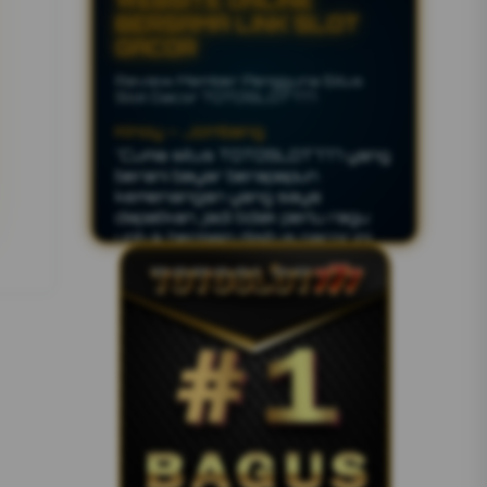
WEBSITE ONLINE
BERSAMA LINK SLOT
GACOR
Review Member Pengguna Situs
Slot Gacor TOTOSLOT777
Alexsander – Jambi
"TOTOSLOT777 situs slot yang
paling gacor yang pernah saya
mainkan, akses cepat tanpa
ngelag jadi enak mainkannya."