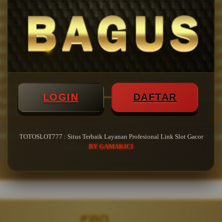
anya mengutamakan kemudahan akses dan performa si
 menghadirkan beragam pilihan permainan yang dapat dini
ja. Dengan dukungan teknologi modern, navigasi yang se
iap hari, TOTOSLOT777 semakin dikenal sebagai pilihan u
platform hiburan online dengan akses cepat, tampilan p
ng lebih praktis. Kehadiran TOTOSLOT777 sebagai situs 
 menjadikannya salah satu nama yang banyak dicari ol
LOGIN
DAFTAR
amanan, stabilitas sistem, dan kualitas layanan dalam 
ngkap.
Akses cepat, Transaksi instan, Mudah meraih kemenanga
TOTOSLOT777 : Situs Terbaik Layanan Profesional Link Slot Gacor
BY GAMAKICI
TOTOSLOT777.
FAQ