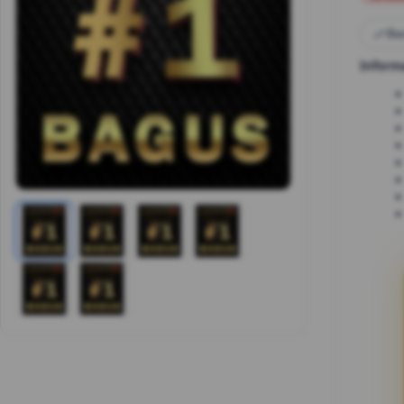
Ba
Inform